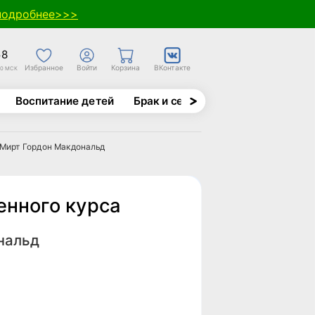
подробнее>>>
58
Избранное
Войти
Корзина
ВКонтакте
30 МСК
Воспитание детей
Брак и семья
Духовно-назида
 Мирт Гордон Макдональд
нного курса
нальд