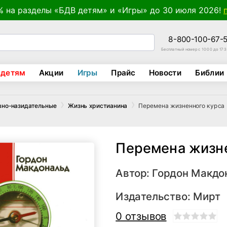
% на разделы «БДВ детям» и «Игры» до 30 июля 2026!
8-800-100-67-
Бесплатный номер с 10:00 до 17:
 детям
Акции
Игры
Прайс
Новости
Библии
Перемена жизненного курса
вно-назидательные
Жизнь христианина
Перемена жизне
Автор:
Гордон Макдо
Издательство:
Мирт
0 отзывов