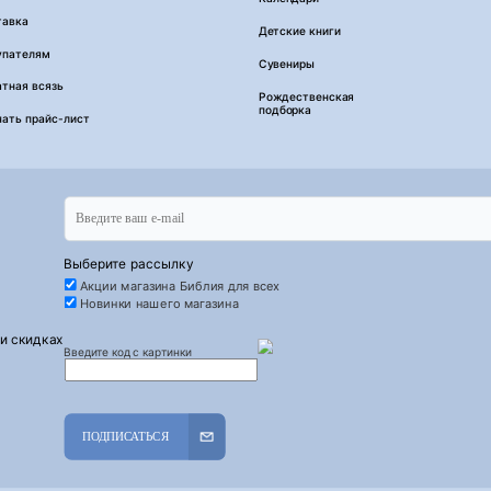
тавка
Детские книги
упателям
Сувениры
тная всязь
Рождественская
подборка
чать прайс-лист
Выберите рассылку
Акции магазина Библия для всех
Новинки нашего магазина
 и скидках
Введите код с картинки
ПОДПИСАТЬСЯ