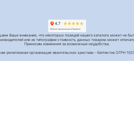
аем Ваше внимание, что некоторых позиций нашего каталога может не быть
роизводителей или из типографии стоимость данных товаром может отличать
Приносим извинения за возможные неудобства.
тная религиозная организация евангельских христиан - баптистов ОГРН 1