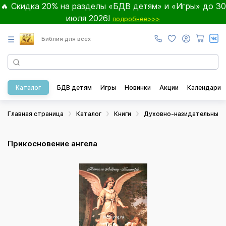
🔥 Скидка 20% на разделы «БДВ детям» и «Игры» до 30
июля 2026!
подробнее>>>
☰
Библия для всех
Каталог
БДВ детям
Игры
Новинки
Акции
Календари
Главная страница
Каталог
Книги
Духовно-назидательные
Прикосновение ангела