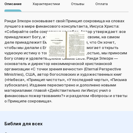
Описание
Характеристики
Отзывы
Оплата
Рэнди Элкорн основывает свой Принцип сокровища на словах
лучшего в мире финансового консультанта, Иисуса Христа:
«Собирайте себе сокровища на небе». Автор утверждает: все
принадлежит Богу, и то, что мы называем своим, на самом
деле принадлежит Ему; вопрос лишь в том, что Он хочет,
чтобы мы делали с Его деньгами. Книга помогает открыть
чудесную истину о том, что, отдавая с радостью, мы приносим
Богу славу и удовлетворение самим себе. Рэнди Элкорн —
основатель и директор некоммерческой христианской
организации «С точки зрения вечности» (Eternal Perspective
Ministries), США, автор богословских и художественных книг
(«Небеса», «Принцип чистоты», «У последней черты», «Письма
зубоскала»). Издание пересмотрено и дополнено новыми
материалами: главой «Действительно ли Иисус учил о
финансовых пожертвованиях?» и разделом «Вопросы и ответы
о Принципе сокровища».
Библия для всех