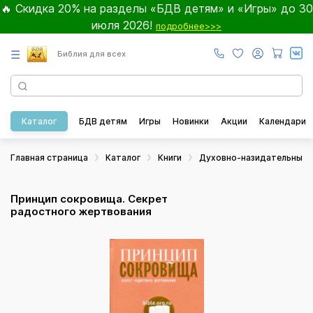
🔥 Скидка 20% на разделы «БДВ детям» и «Игры» до 30
июля 2026!
подробнее>>>
☰
Библия для всех
Каталог
БДВ детям
Игры
Новинки
Акции
Календари
Главная страница
Каталог
Книги
Духовно-назидательные
Принцип сокровища. Секрет
радостного жертвования