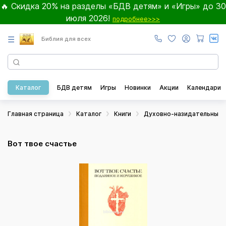
🔥 Скидка 20% на разделы «БДВ детям» и «Игры» до 30
июля 2026!
подробнее>>>
☰
Библия для всех
Каталог
БДВ детям
Игры
Новинки
Акции
Календари
Главная страница
Каталог
Книги
Духовно-назидательные
Вот твое счастье