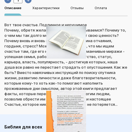
Описание
Характеристики
Отзывы
Оплата
Вот твое счастье. Подлинное и нерушимое
Почему, обретя желаемое, мы разочаровываемся? Почему то,
о чем мы так долго мечтали, вдруг теряет свою ценность?
Почему вновь и вновь нас захватывает пучина отчаяния,
гордыня, стресс? Может быть, дело в том, что мы ищем
счастье там, где его нет? Нам грезятся обманчивые миражи -
успешная семья, работа, дети, секс, богатство, статус,
карьера, власть, популярность, - достигнув которых, наша
душа все равно не перестает страдать от опустошения. Как же
быть? Вместо навязчивых инструкций по поиску спутника
жизни, развитию личности и даже благотворительности,
которые кому-то хоть как-то помогают наполнить
проживаемые дни смыслом, автор этой книги предлагает
факты, которые перевернули сознание многим людям,
позволив обрести им Путь, Истину, Жизнь и настоящее
Счастье, которое никогда не закончится и не потеряется...
Библия для всех