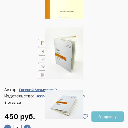
Автор:
Евгений Бахмутский
Издательство:
Экклезия, Библия для всех
3 отзыва
450 руб.
В корзину
-
+