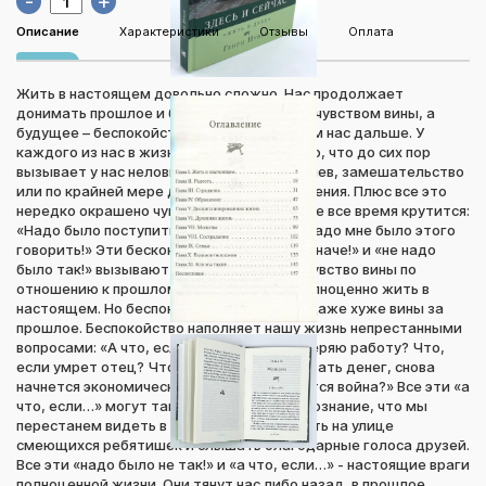
-
+
Описание
Характеристики
Отзывы
Оплата
Жить в настоящем довольно сложно. Нас продолжает
донимать прошлое и будущее: прошлое – чувством вины, а
будущее – беспокойством о том, что ждем нас дальше. У
каждого из нас в жизни было много такого, что до сих пор
вызывает у нас неловкость, сожаление, гнев, замешательство
или по крайней мере двойственные ощущения. Плюс все это
нередко окрашено чувством вины. В голове все время крутится:
«Надо было поступить совсем не так! Не надо мне было этого
говорить!» Эти бесконечные «надо было иначе!» и «не надо
было так!» вызывают в нас все большее чувство вины по
отношению к прошлому и мешают нам полноценно жить в
настоящем. Но беспокойство о будущем даже хуже вины за
прошлое. Беспокойство наполняет нашу жизнь непрестанными
вопросами: «А что, если… Что, если я потеряю работу? Что,
если умрет отец? Что, если не будет хватать денег, снова
начнется экономический кризис, разразится война?» Все эти «а
что, если…» могут так заполонить наше сознание, что мы
перестанем видеть в саду цветы, замечать на улице
смеющихся ребятишек и слышать благодарные голоса друзей.
Все эти «надо было не так!» и «а что, если…» - настоящие враги
полноценной жизни. Они тянут нас либо назад, в прошлое,