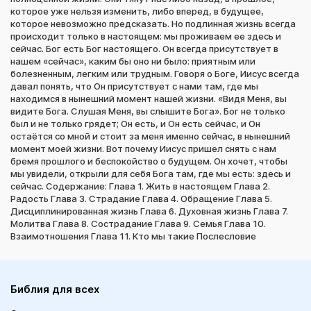
которое уже нельзя изменить, либо вперед, в будущее,
которое невозможно предсказать. Но подлинная жизнь всегда
происходит только в настоящем: мы проживаем ее здесь и
сейчас. Бог есть Бог настоящего. Он всегда присутствует в
нашем «сейчас», каким бы оно ни было: приятным или
болезненным, легким или трудным. Говоря о Боге, Иисус всегда
давал понять, что Он присутствует с нами там, где мы
находимся в нынешний момент нашей жизни. «Видя Меня, вы
видите Бога. Слушая Меня, вы слышите Бога». Бог не только
был и не только грядет; Он есть, и Он есть сейчас, и Он
остаётся со мной и стоит за меня именно сейчас, в нынешний
момент моей жизни. Вот почему Иисус пришел снять с нам
бремя прошлого и беспокойство о будущем. Он хочет, чтобы
мы увидели, открыли для себя Бога там, где мы есть: здесь и
сейчас. Содержание: Глава 1. Жить в настоящем Глава 2.
Радость Глава 3. Страдание Глава 4. Обращение Глава 5.
Дисциплинированная жизнь Глава 6. Духовная жизнь Глава 7.
Молитва Глава 8. Сострадание Глава 9. Семья Глава 10.
Взаимотношения Глава 11. Кто мы такие Послесловие
Библия для всех