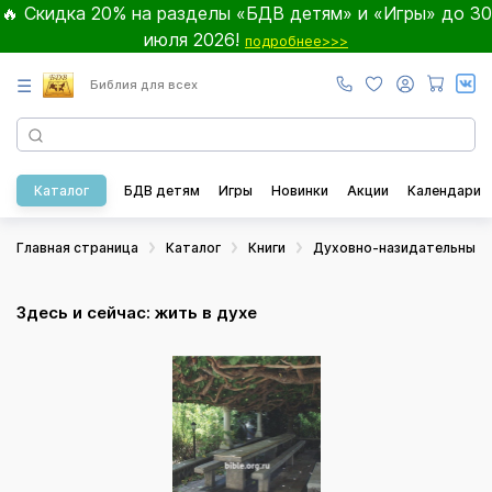
🔥 Скидка 20% на разделы «БДВ детям» и «Игры» до 30
июля 2026!
подробнее>>>
☰
Библия для всех
Каталог
БДВ детям
Игры
Новинки
Акции
Календари
Главная страница
Каталог
Книги
Духовно-назидательные
Здесь и сейчас: жить в духе