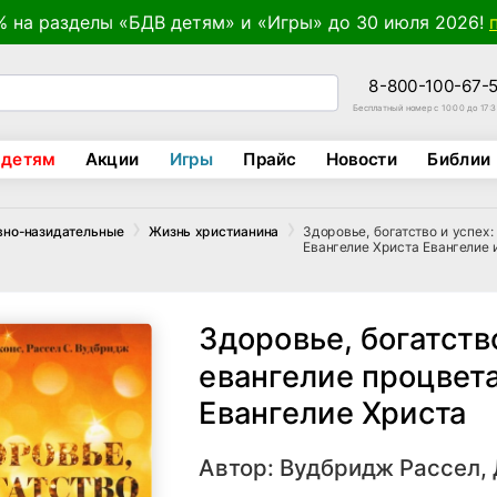
% на разделы «БДВ детям» и «Игры» до 30 июля 2026!
8-800-100-67-
Бесплатный номер с 10:00 до 17:
 детям
Акции
Игры
Прайс
Новости
Библии
Здоровье, богатство и успех
вно-назидательные
Жизнь христианина
Евангелие Христа Евангелие
Здоровье, богатство
евангелие процвет
Евангелие Христа
Автор:
Вудбридж Рассел, 