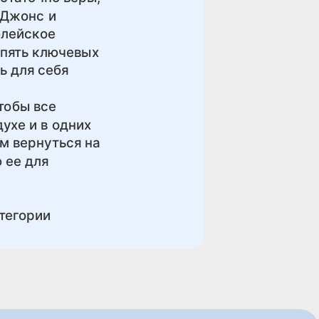
 Джонс и
блейское
 пять ключевых
ь для себя
тобы все
ухе и в одних
ям вернуться на
 ее для
тегории