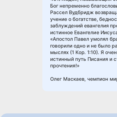
Бог непременно благослов
Рассел Вудбридж возвраща
учение о бо­гатстве, бедн
заблуждений евангелия про
истинное Евангелие Иисуса
«Апостол Павел умолял бр
говорили одно и не было р
мыс­лях (1 Кор. 1:10). Я о
истинный путь Писания и с
прочтения!»
Олег Маскаев, чемпион ми