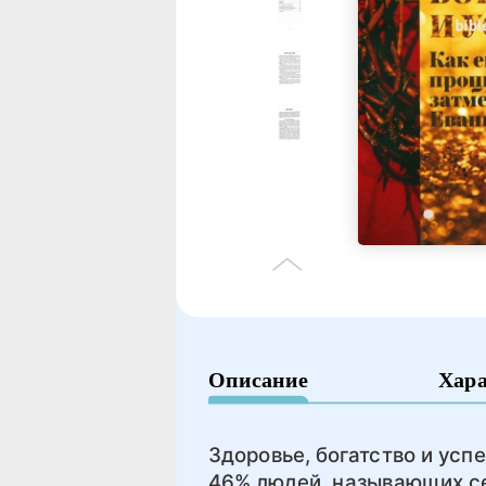
Описание
Хар
Здоровье, богатство и усп
46% людей, называющих себ