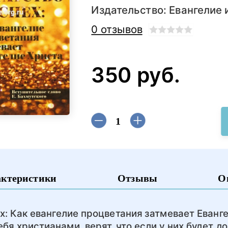
Издательство:
Евангелие 
0 отзывов
350 руб.
актеристики
Отзывы
О
ех: Как евангелие процветания затмевает Еванг
я христианами, верят, что если у них будет д