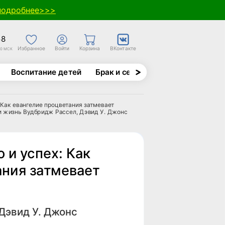
подробнее>>>
58
Избранное
Войти
Корзина
ВКонтакте
30 МСК
Воспитание детей
Брак и семья
Духовно-назида
: Как евангелие процветания затмевает
 и жизнь Вудбридж Рассел, Дэвид У. Джонс
 и успех: Как
ания затмевает
Дэвид У. Джонс