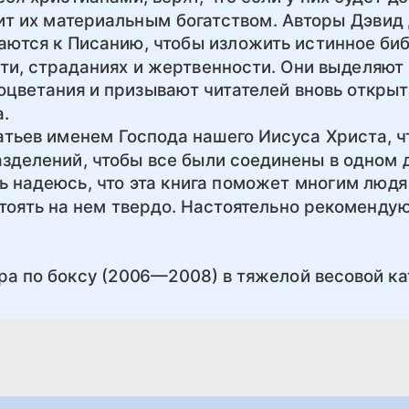
ит их материаль­ным богатством. Авторы Дэвид
­ются к Писанию, чтобы изложить истинное би
ости, страданиях и жертвенности. Они выделяют
цветания и призывают чита­телей вновь открыт
.
атьев именем Господа нашего Иисуса Христа, ч
азделе­ний, чтобы все были соединены в одном д
чень надеюсь, что эта книга поможет мно­гим люд
тоять на нем твердо. Настоятельно рекомендую
ра по боксу (2006—2008) в тяжелой весовой ка