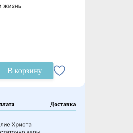
и жизнь
В корзину
плата
Доставка
елие Христа
остаточно веры,