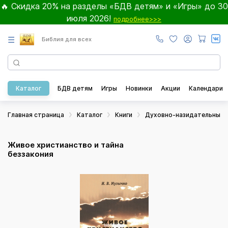
🔥 Скидка 20% на разделы «БДВ детям» и «Игры» до 30
июля 2026!
подробнее>>>
☰
Библия для всех
Каталог
БДВ детям
Игры
Новинки
Акции
Календари
Главная страница
Каталог
Книги
Духовно-назидательные
Живое христианство и тайна
беззакония