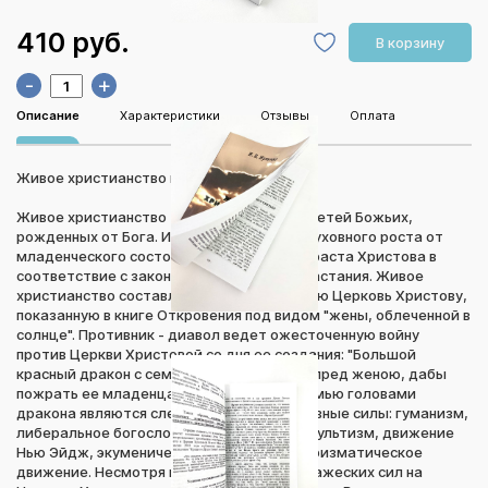
410 руб.
В корзину
-
+
Описание
Характеристики
Отзывы
Оплата
Живое христианство и тайна беззакония
Живое христианство - это совокупность детей Божьих,
рожденных от Бога. Им присущ процесс духовного роста от
младенческого состояния до полного возраста Христова в
соответствие с законами духовного возрастания. Живое
христианство составляет истинную, живую Церковь Христову,
показанную в книге Откровения под видом "жены, облеченной в
солнце". Противник - диавол ведет ожесточенную войну
против Церкви Христовой со дня ее создания: "Большой
красный дракон с семью головами... стал пред женою, дабы
пожрать ее младенца". Сегодня этими семью головами
дракона являются следующие деструктивные силы: гуманизм,
либеральное богословие, модернизм, оккультизм, движение
Нью Эйдж, экуменическое движение и харизматическое
движение. Несмотря на все атаки этих вражеских сил на