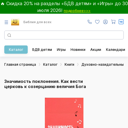
🔥 Скидка 20% на разделы «БДВ детям» и «Игры» до 30
июля 2026!
подробнее>>>
☰
Библия для всех
Каталог
БДВ детям
Игры
Новинки
Акции
Календари
Главная страница
Каталог
Книги
Духовно-назидательные
Значимость поклонения. Как вести
церковь к созерцанию величия Бога