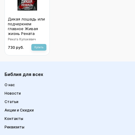
Дикая лошадь или
подчеркнем
главное Живая
жизнь Рената
Кулакевич
Рената Кулакевич
730 руб.
Купить
Библия для всех
О нас
Новости
Статьи
Акции и Скидки
Контакты
Реквизиты