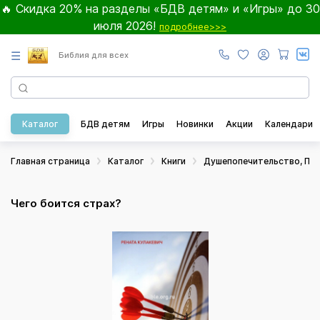
🔥 Скидка 20% на разделы «БДВ детям» и «Игры» до 30
июля 2026!
подробнее>>>
☰
Библия для всех
Каталог
БДВ детям
Игры
Новинки
Акции
Календари
Главная страница
Каталог
Книги
Душепопечительство, Пси
Чего боится страх?