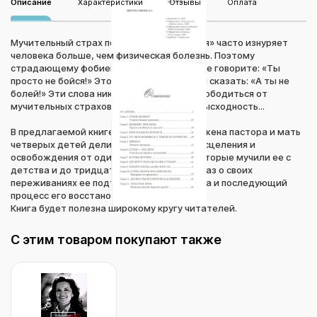
Описание
Характеристики
Отзывы
Оплата
Мучительный страх под названием «фобия» часто изнуряет
человека больше, чем физическая болезнь. Поэтому
страдающему фобией человеку никогда не говорите: «Ты
просто не бойся!» Это как больному раком сказать: «А ты не
болей!» Эти слова никогда не помогут освободиться от
мучительных страхов. Они звучат как безысходность...
В предлагаемой книге Рената Кулакевич, жена пастора и мать
четверых детей делится своим опытом исцеления и
освобождения от одиннадцати фобий, которые мучили ее с
детства и до тридцати двух лег. На рассказ о своих
переживаниях ее подтолкнул инсульт мужа и последующий
процесс его восстановления.
Книга будет полезна широкому кругу читателей.
С этим товаром покупают также