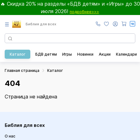
🔥 Скидка 20% на разделы «БДВ детям» и «Игры» до 30
июля 2026!
подробнее>>>
☰
Библия для всех
Каталог
БДВ детям
Игры
Новинки
Акции
Календари
Главная страница
Каталог
404
Страница не найдена
Библия для всех
О нас