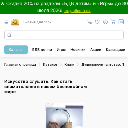
🔥 Скидка 20% на разделы «БДВ детям» и «Игры» до 30
июля 2026!
подробнее>>>
☰
Библия для всех
Каталог
БДВ детям
Игры
Новинки
Акции
Календари
Главная страница
Каталог
Книги
Душепопечительство, Пси
Искусство слушать. Как стать
внимательнее в нашем беспокойном
мире