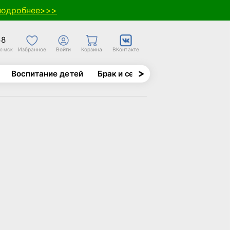
подробнее>>>
58
Избранное
Войти
Корзина
ВКонтакте
30 МСК
Воспитание детей
Брак и семья
Духовно-назида