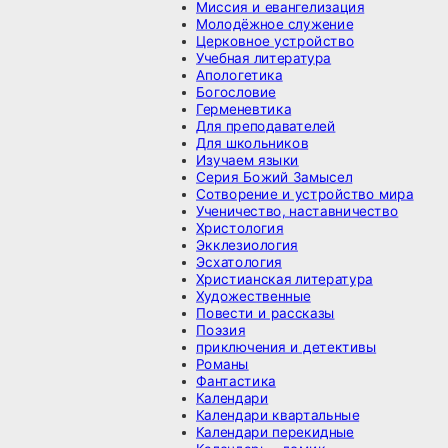
Миссия и евангелизация
Молодёжное служение
Церковное устройство
Учебная литература
Апологетика
Богословие
Герменевтика
Для преподавателей
Для школьников
Изучаем языки
Серия Божий Замысел
Сотворение и устройство мира
Ученичество, наставничество
Христология
Экклезиология
Эсхатология
Христианская литература
Художественные
Повести и рассказы
Поэзия
приключения и детективы
Романы
Фантастика
Календари
Календари квартальные
Календари перекидные