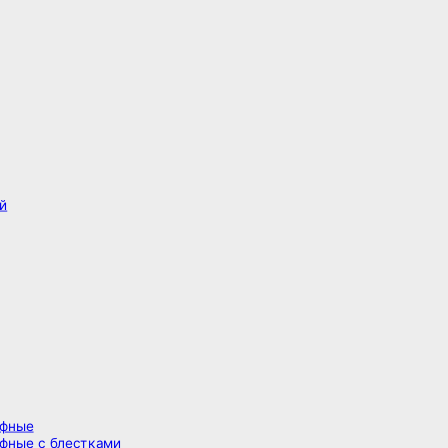
й
ефные
фные с блестками