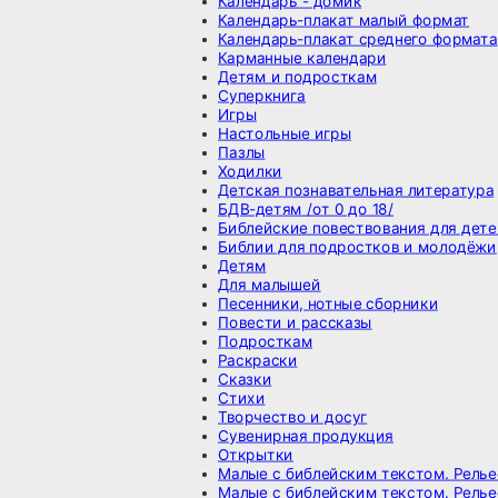
Календарь - домик
Календарь-плакат малый формат
Календарь-плакат среднего формата
Карманные календари
Детям и подросткам
Суперкнига
Игры
Настольные игры
Пазлы
Ходилки
Детская познавательная литература
БДВ-детям /от 0 до 18/
Библейские повествования для дете
Библии для подростков и молодёжи
Детям
Для малышей
Песенники, нотные сборники
Повести и рассказы
Подросткам
Раскраски
Сказки
Стихи
Творчество и досуг
Сувенирная продукция
Открытки
Малые с библейским текстом. Рель
Малые с библейским текстом. Релье