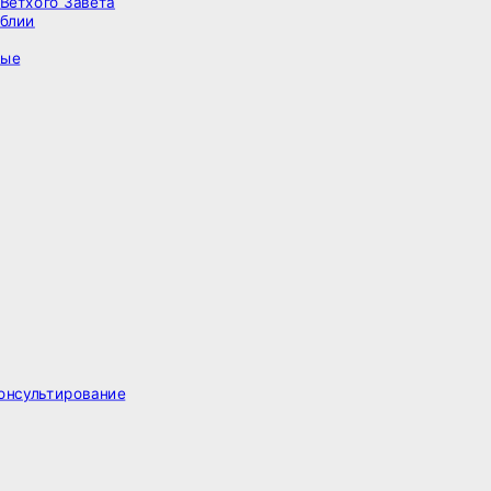
Ветхого Завета
иблии
ные
онсультирование