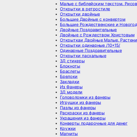
Малые с библейским текстом. Рисо
Открытки в ретростиле
Открытки двойные
Большие Двойные с конвертом
Большие Рождественские и Новогод
Двойные Поздравительные
Двойные с Рождеством Христовым
Открыткаи Двойные Малые. Растен
Открытки одинарные /10*15/
Одинарные Поздравительные
Открытки пасхальные
3Д стикеры
Блокноты
Браслеты
Брелоки
Закладки
Из Фанеры
3Д модели
Головоломки из фанеры
Игрушки из фанеры
Пазлы из фанеры
Раскраски из фанеры
Украшения из фанеры
Конверты подарочные для денег
Кружки
Магниты