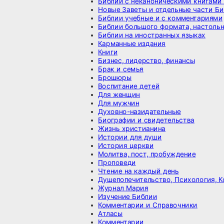
Библии с неканоническими книгами 
Новые Заветы и отдельные части Б
Библии учебные и с комментариями
Библии большого формата, настоль
Библии на иностранных языках
Карманные издания
Книги
Бизнес, лидерство, финансы
Брак и семья
Брошюры
Воспитание детей
Для женщин
Для мужчин
Духовно-назидательные
Биографии и свидетельства
Жизнь христианина
Истории для души
История церкви
Молитва, пост, пробуждение
Проповеди
Чтение на каждый день
Душепопечительство, Психология, К
Журнал Мария
Изучение Библии
Комментарии и Справочники
Атласы
Комментарии