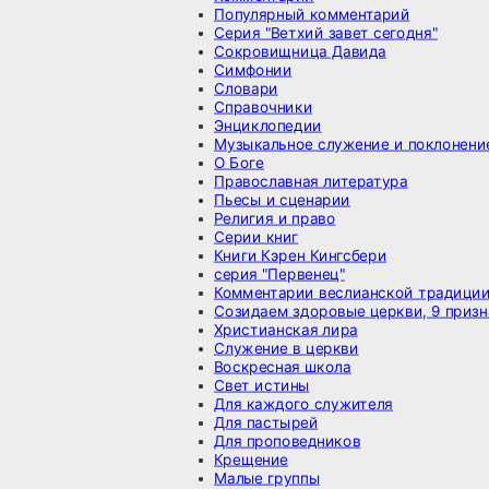
Популярный комментарий
Серия "Ветхий завет сегодня"
Сокровищница Давида
Симфонии
Словари
Справочники
Энциклопедии
Музыкальное служение и поклонени
О Боге
Православная литература
Пьесы и сценарии
Религия и право
Серии книг
Книги Кэрен Кингсбери
серия "Первенец"
Комментарии веслианской традици
Созидаем здоровые церкви, 9 призн
Христианская лира
Служение в церкви
Воскресная школа
Свет истины
Для каждого служителя
Для пастырей
Для проповедников
Крещение
Малые группы