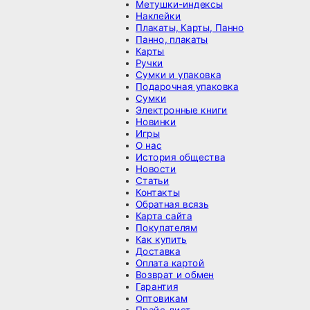
Метушки-индексы
Наклейки
Плакаты, Карты, Панно
Панно, плакаты
Карты
Ручки
Сумки и упаковка
Подарочная упаковка
Сумки
Электронные книги
Новинки
Игры
О нас
История общества
Новости
Статьи
Контакты
Обратная всязь
Карта сайта
Покупателям
Как купить
Доставка
Оплата картой
Возврат и обмен
Гарантия
Оптовикам
Прайс-лист