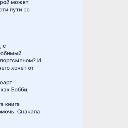
орой может
сти пути ее
, с
 любимый
спортсменом? И
его хочет от
тюарт
 как Бобби,
та книга
омочь. Сначала