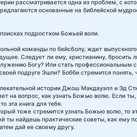
серии рассматривается одна из проблем, с кот
предлагаются основанные на библейской мудро
о поисках подростком Божьей воли.
ольной команды по бейсболу, ждет выпускного
удущее. Следует ли ему, христианину, бросить
 служению Богу? Или стать профессиональным 
своей подруге Эшли? Бобби стремится понять, ч
лекательной истории Джош Макдауэлл и Эд С
ет на вопрос, как узнать Божью волю. Если ты,
о эта книга для тебя.
оторый тоже стремится узнать Божью волю, то э
ней ты найдешь практические советы, как ему п
затем дай ее своему другу.