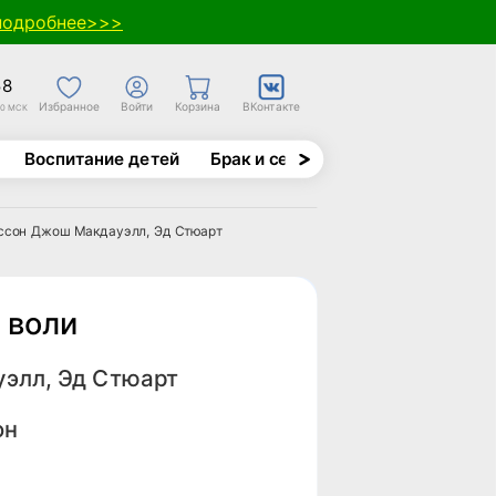
подробнее>>>
58
Избранное
Войти
Корзина
ВКонтакте
30 МСК
Воспитание детей
Брак и семья
Духовно-назида
ссон Джош Макдауэлл, Эд Стюарт
 воли
элл, Эд Стюарт
он