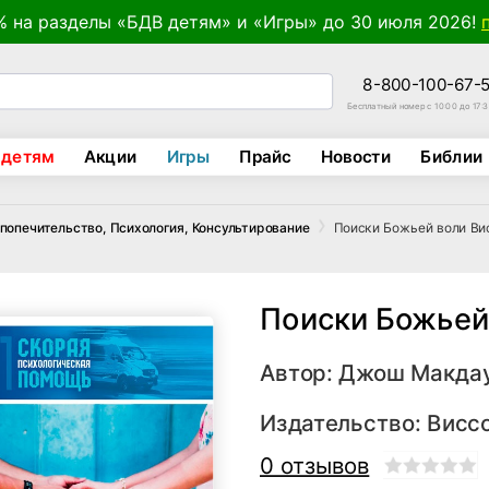
% на разделы «БДВ детям» и «Игры» до 30 июля 2026!
8-800-100-67-
Бесплатный номер с 10:00 до 17:
 детям
Акции
Игры
Прайс
Новости
Библии
Поиски Божьей воли Ви
опечительство, Психология, Консультирование
Поиски Божьей
Автор:
Джош Макдау
Издательство:
Висс
0 отзывов