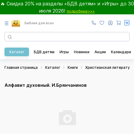
🔥 Скидка 20% на разделы «БДВ детям» и «Игры» до 30
июля 2026!
подробнее>>>
☰
Библия для всех
Каталог
БДВ детям
Игры
Новинки
Акции
Календари
Главная страница
Каталог
Книги
Христианская литератур
Алфавит духовный. И.Брянчанинов