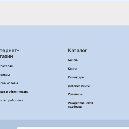
тернет-
Каталог
газин
Библии
упателям
Книги
овикам
Календари
собы оплаты
Детские книги
рат и обмен товара
Сувениры
чать прайс-лист
Рождественская
подборка