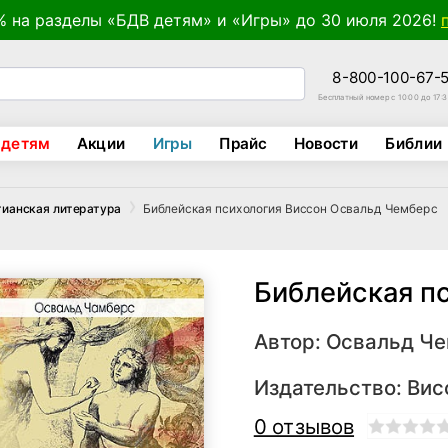
% на разделы «БДВ детям» и «Игры» до 30 июля 2026!
8-800-100-67-
Бесплатный номер с 10:00 до 17:
 детям
Акции
Игры
Прайс
Новости
Библии
Библейская психология Виссон Освальд Чемберс
тианская литература
Библейская п
Автор:
Освальд Ч
Издательство:
Вис
0 отзывов