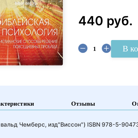
440 руб.
В к
актеристики
Отзывы
О
свальд Чемберс, изд"Виссон") ISBN 978-5-9047