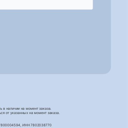
 в наличии на момент заказа.
ся от указанных на момент заказа.
027800004594, ИНН 7802038770