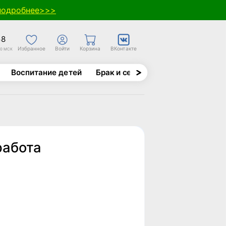
подробнее>>>
58
Избранное
Войти
Корзина
ВКонтакте
30 МСК
Воспитание детей
Брак и семья
Духовно-назида
работа