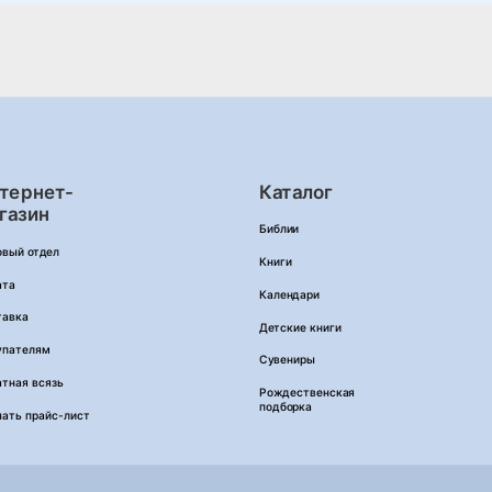
тернет-
Каталог
газин
Библии
овый отдел
Книги
ата
Календари
тавка
Детские книги
упателям
Сувениры
тная всязь
Рождественская
подборка
чать прайс-лист