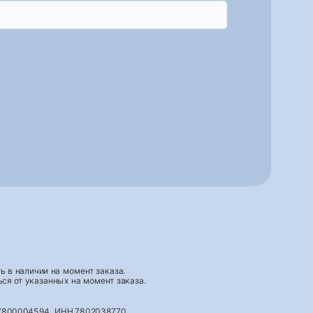
 в наличии на момент заказа.
ся от указанных на момент заказа.
027800004594, ИНН 7802038770