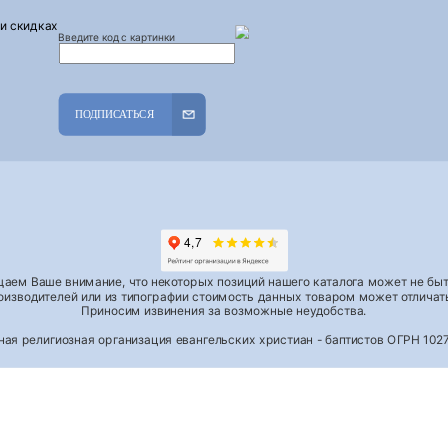
 и скидках
Введите код с картинки
ПОДПИСАТЬСЯ
аем Ваше внимание, что некоторых позиций нашего каталога может не быть
роизводителей или из типографии стоимость данных товаром может отличать
Приносим извинения за возможные неудобства.
тная религиозная организация евангельских христиан - баптистов ОГРН 1