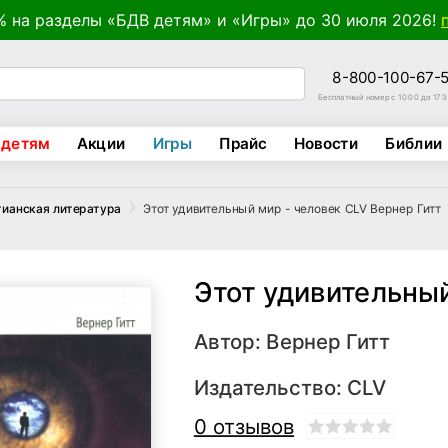
% на разделы «БДВ детям» и «Игры» до 30 июля 2026!
8-800-100-67-
Бесплатный номер с 10:00 до 17:
 детям
Акции
Игры
Прайс
Новости
Библии
Этот удивительный мир - человек CLV Вернер Гитт
тианская литература
Этот удивительный
Автор:
Вернер Гитт
Издательство:
CLV
0 отзывов