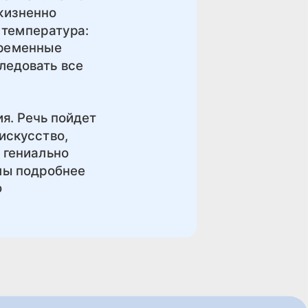
жизненно
 температура:
временные
ледовать все
я. Речь пойдет
искусство,
е гениально
 мы подробнее
о