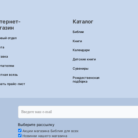
тернет-
Каталог
газин
Библии
овый отдел
Книги
ата
Календари
тавка
Детские книги
упателям
Сувениры
тная всязь
Рождественская
подборка
чать прайс-лист
Выберите рассылку
Акции магазина Библия для всех
Новинки нашего магазина