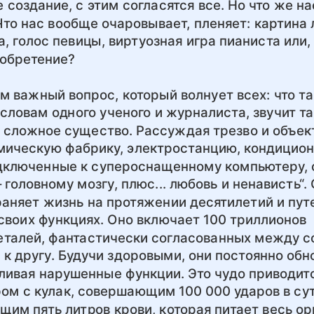
 создание, с этим согласятся все. Но что же на
Что нас вообще очаровывает, пленяет: картина
а, голос певицы, виртуозная игра пианиста или
зобретение?
м важный вопрос, который волнует всех: что т
словам одного ученого и журналиста, звучит та
 сложное существо. Рассуждая трезво и объект
мическую фабрику, электростанцию, кондицион
дключенные к супероснащенному компьютеру,
головному мозгу, плюс... любовь и ненависть“.
раняет жизнь на протяжении десятилетий и пут
своих функциях. Оно включает 100 триллионов
талей, фантастически согласованных между с
к другу. Будучи здоровыми, они постоянно обн
ливая нарушенные функции. Это чудо приводитс
ом с кулак, совершающим 100 000 ударов в сут
м пять литров крови, которая питает весь ор