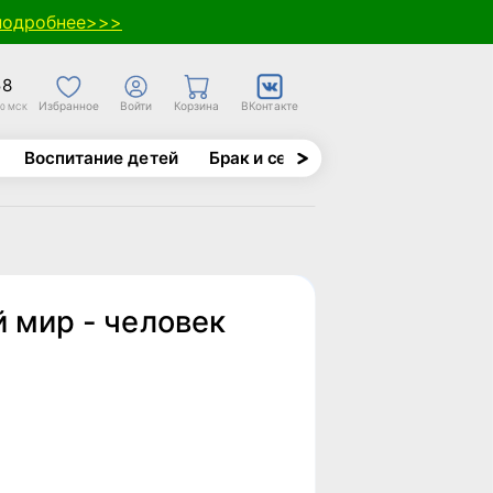
подробнее>>>
58
Избранное
Войти
Корзина
ВКонтакте
30 МСК
Воспитание детей
Брак и семья
Духовно-назида
 мир - человек