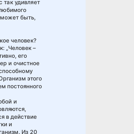
с так удивляет
 любимого
, может быть,
акое человек?
к: „Человек –
ивно, его
ер и очистное
 способному
 Организм этого
ем постоянного
обой и
овляются,
я в действие
ки и
ганизм. Из 20