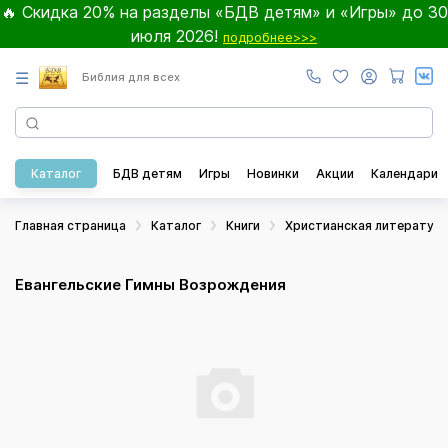
🔥 Скидка 20% на разделы «БДВ детям» и «Игры» до 30
июля 2026!
подробнее>>>
☰
Библия для всех
Каталог
БДВ детям
Игры
Новинки
Акции
Календари
Главная страница
Каталог
Книги
Христианская литератур
Евангельские Гимны Возрождения