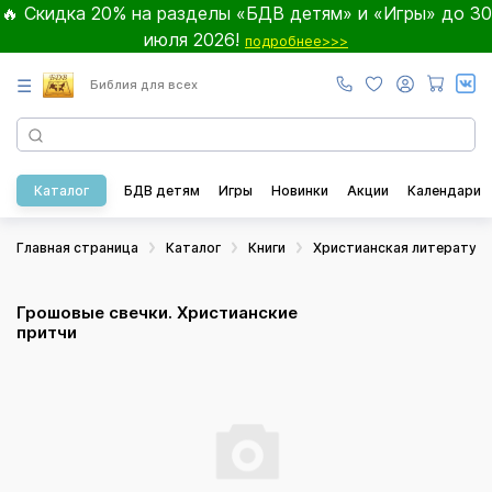
🔥 Скидка 20% на разделы «БДВ детям» и «Игры» до 30
июля 2026!
подробнее>>>
☰
Библия для всех
Каталог
БДВ детям
Игры
Новинки
Акции
Календари
Главная страница
Каталог
Книги
Христианская литератур
Грошовые свечки. Христианские
притчи