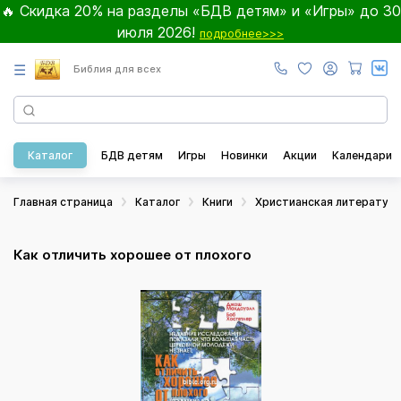
🔥 Скидка 20% на разделы «БДВ детям» и «Игры» до 30
июля 2026!
подробнее>>>
☰
Библия для всех
Каталог
БДВ детям
Игры
Новинки
Акции
Календари
Главная страница
Каталог
Книги
Христианская литератур
Как отличить хорошее от плохого