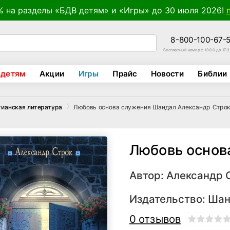
% на разделы «БДВ детям» и «Игры» до 30 июля 2026!
8-800-100-67-
Бесплатный номер с 10:00 до 17:
 детям
Акции
Игры
Прайс
Новости
Библии
Любовь основа служения Шандал Александр Стро
тианская литература
Любовь основ
Автор:
Александр 
Издательство:
Шан
0 отзывов