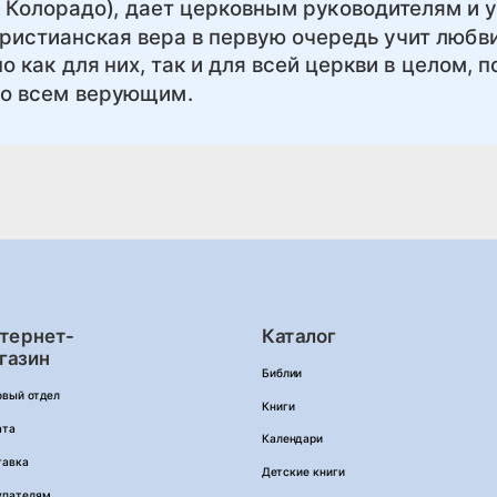
ат Колорадо), дает церковным руководителям и 
христианская вера в первую очередь учит любв
 как для них, так и для всей церкви в целом, 
но всем верующим.
тернет-
Каталог
газин
Библии
овый отдел
Книги
ата
Календари
тавка
Детские книги
упателям