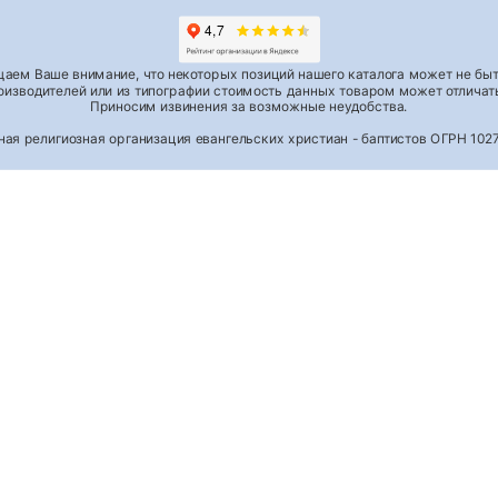
аем Ваше внимание, что некоторых позиций нашего каталога может не быть
роизводителей или из типографии стоимость данных товаром может отличать
Приносим извинения за возможные неудобства.
тная религиозная организация евангельских христиан - баптистов ОГРН 1