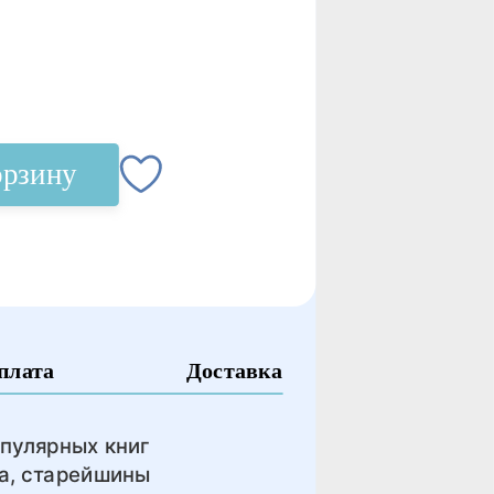
орзину
плата
Доставка
опулярных книг
а, старейшины