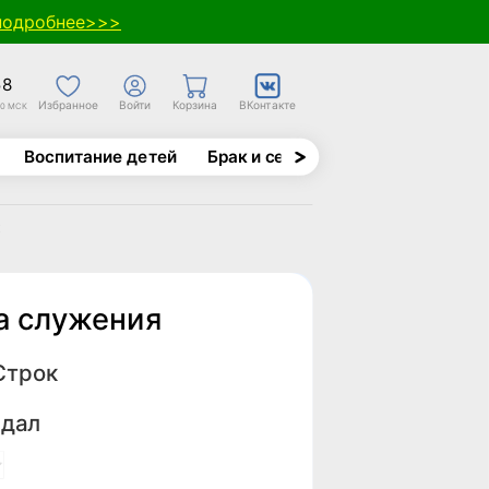
подробнее>>>
58
Избранное
Войти
Корзина
ВКонтакте
30 МСК
Воспитание детей
Брак и семья
Духовно-назида
к
а служения
Строк
дал