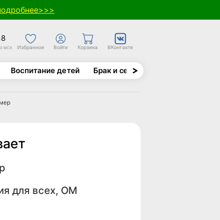
подробнее>>>
58
Избранное
Войти
Корзина
ВКонтакте
30 МСК
Воспитание детей
Брак и семья
Духовно-назида
ймер
вает
р
ия для всех, ОМ