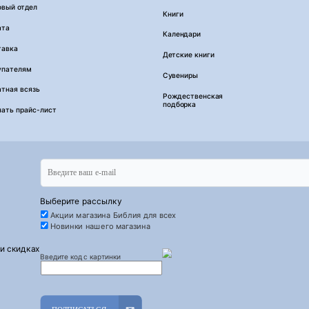
овый отдел
Книги
ата
Календари
тавка
Детские книги
упателям
Сувениры
тная всязь
Рождественская
подборка
чать прайс-лист
Выберите рассылку
Акции магазина Библия для всех
Новинки нашего магазина
 и скидках
Введите код с картинки