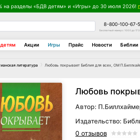
% на разделы «БДВ детям» и «Игры» до 30 июля 2026!
8-800-100-67-
Бесплатный номер с 10:00 до 17:
 детям
Акции
Игры
Прайс
Новости
Библии
Любовь покрывает Библия для всех, ОМ П.Биллха
тианская литература
Любовь покры
Автор:
П.Биллхайме
Издательство:
Библ
0 отзывов