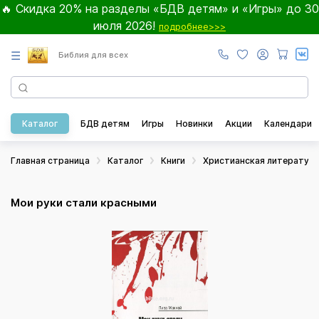
🔥 Скидка 20% на разделы «БДВ детям» и «Игры» до 30
июля 2026!
подробнее>>>
☰
Библия для всех
Каталог
БДВ детям
Игры
Новинки
Акции
Календари
Главная страница
Каталог
Книги
Христианская литератур
Мои руки стали красными