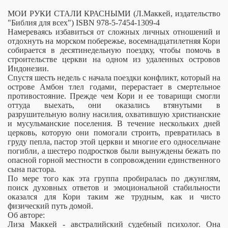
МОИ РУКИ СТАЛИ КРАСНЫМИ (Л.Маккей, издательство
"Библия для всех") ISBN 978-5-7454-1309-4
Намереваясь избавиться от сложных личных отношений и
отдохнуть на морском побережье, восемнадцатилетняя Кори
собирается в десятинедельную поездку, чтобы помочь в
строительстве церкви на одном из удаленных островов
Индонезии.
Спустя шесть недель с начала поездки конфликт, который на
острове Амбон тлел годами, перерастает в смертельное
противостояние. Прежде чем Кори и ее товарищи смогли
оттуда выехать, они оказались втянутыми в
разрушительную волну насилия, охватившую христианские
и мусульманские поселения. В течение нескольких дней
церковь, которую они помогали строить, превратилась в
груду пепла, пастор этой церкви и многие его односельчане
погибли, а шестеро подростков были вынуждены бежать по
опасной горной местности в сопровождении единственного
сына пастора.
По мере того как эта группа пробиралась по джунглям,
поиск духовных ответов и эмоциональной стабильности
оказался для Кори таким же трудным, как и чисто
физический путь домой.
Об авторе:
Лиза Маккей - австралийский судебный психолог. Она