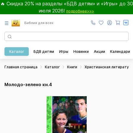
🔥 Скидка 20% на разделы «БДВ детям» и «Игры» до 30
июля 2026!
подробнее>>>
☰
Библия для всех
Каталог
БДВ детям
Игры
Новинки
Акции
Календари
Главная страница
Каталог
Книги
Христианская литератур
Молодо-зелено кн.4