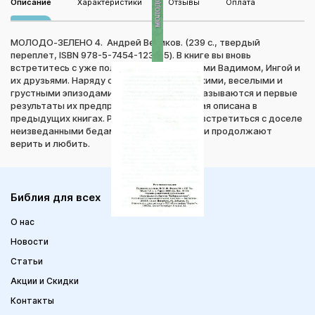
Описание
Характеристики
Отзывы
Оплата
МОЛОДО-ЗЕЛЕНО 4. Андрей Везиков. (239 с., твердый
переплет, ISBN 978-5-7454-1232-5). В книге вы вновь
встретитесь с уже полюбившимися героями Вадимом, Ингой и
их друзьями. Наряду со многими лирическими, веселыми и
грустными эпизодами в жизни героев показываются и первые
результаты их предприимчивости, которая описана в
предыдущих книгах. Ребятам предстоит встретиться с доселе
неизведанными бедами и печалями, но они продолжают
верить и любить.
Библия для всех
О нас
Новости
Статьи
Акции и Скидки
Контакты