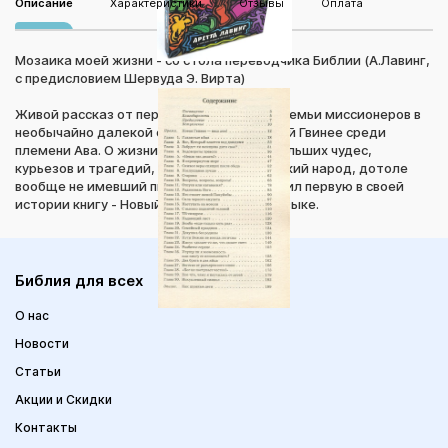
Описание
Характеристики
Отзывы
Оплата
Мозаика моей жизни - со стола переводчика Библии (А.Лавинг,
с предисловием Шервуда Э. Вирта)
Живой рассказ от первого лица о жизни семьи миссионеров в
необычайно далекой стране Папуа - Новой Гвинее среди
племени Ава. О жизни, полной малых и больших чудес,
курьезов и трагедий, и о том, как маленький народ, дотоле
вообще не имевший письменности, получил первую в своей
истории книгу - Новый завет на родном языке.
Библия для всех
О нас
Новости
Статьи
Акции и Скидки
Контакты