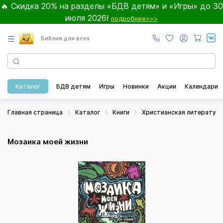
🔥 Скидка 20% на разделы «БДВ детям» и «Игры» до 30
июля 2026!
подробнее>>>
☰
Библия для всех
Каталог
БДВ детям
Игры
Новинки
Акции
Календари
Главная страница
Каталог
Книги
Христианская литератур
Мозаика моей жизни