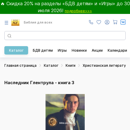
🔥 Скидка 20% на разделы «БДВ детям» и «Игры» до 30
июля 2026!
подробнее>>>
☰
Библия для всех
Каталог
БДВ детям
Игры
Новинки
Акции
Календари
Главная страница
Каталог
Книги
Христианская литератур
Наследник Глентрула - книга 3