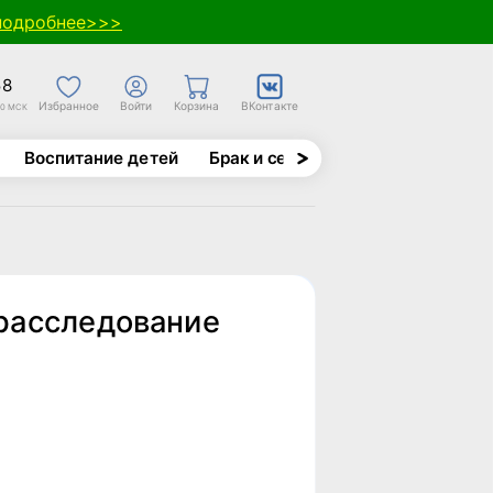
подробнее>>>
58
Избранное
Войти
Корзина
ВКонтакте
30 МСК
Воспитание детей
Брак и семья
Духовно-назида
расследование