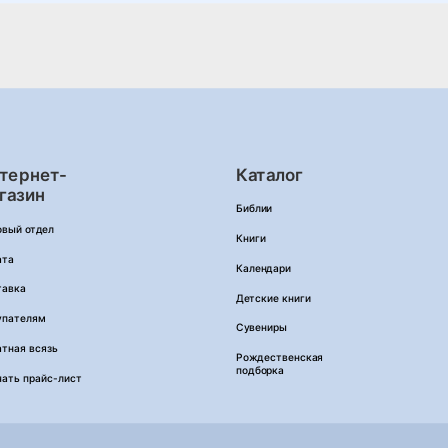
тернет-
Каталог
газин
Библии
овый отдел
Книги
ата
Календари
тавка
Детские книги
упателям
Сувениры
тная всязь
Рождественская
подборка
чать прайс-лист