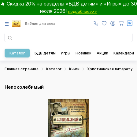
🔥 Скидка 20% на разделы «БДВ детям» и «Игры» до 30
июля 2026!
подробнее>>>
☰
Библия для всех
Каталог
БДВ детям
Игры
Новинки
Акции
Календари
Главная страница
Каталог
Книги
Христианская литератур
Непоколебимый