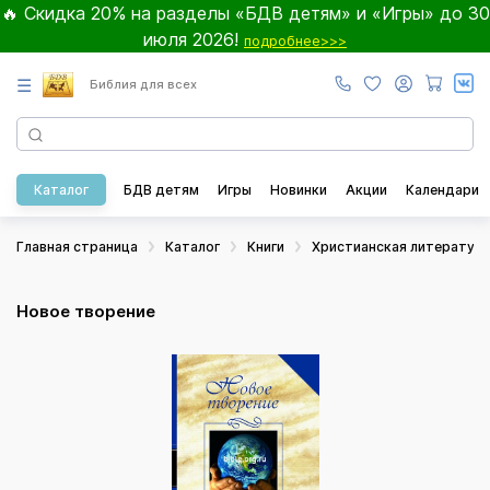
🔥 Скидка 20% на разделы «БДВ детям» и «Игры» до 30
июля 2026!
подробнее>>>
☰
Библия для всех
Каталог
БДВ детям
Игры
Новинки
Акции
Календари
Главная страница
Каталог
Книги
Христианская литератур
Новое творение