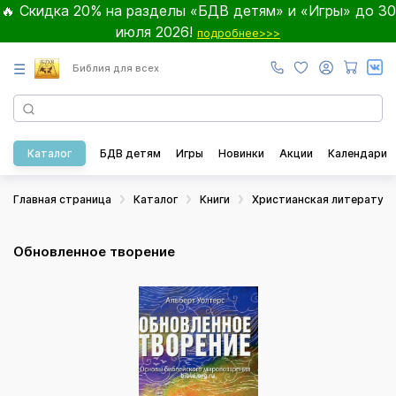
🔥 Скидка 20% на разделы «БДВ детям» и «Игры» до 30
июля 2026!
подробнее>>>
☰
Библия для всех
Каталог
БДВ детям
Игры
Новинки
Акции
Календари
Главная страница
Каталог
Книги
Христианская литератур
Обновленное творение