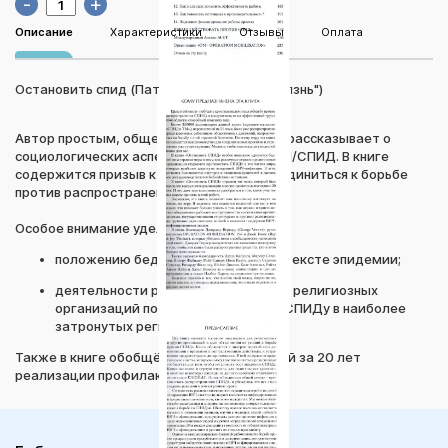
-
+
Описание
Характеристики
Отзывы
Оплата
Остановить спид (Патрик Диксон, изд."Жизнь")
Автор простым, общедоступным языком рассказывает о
социологических аспектах проблемы ВИЧ/СПИД. В книге
содержится призыв к христианам присоединиться к борьбе
против распространения эпидемии.
Особое внимание уделено:
положению беднейших стран в контексте эпидемии;
деятельности различных церквей и религиозных
организаций по противодействию СПИДу в наиболее
затронутых регионах мира.
Также в книге обобщён опыт, накопленный за 20 лет
реализации профилактических проектов.