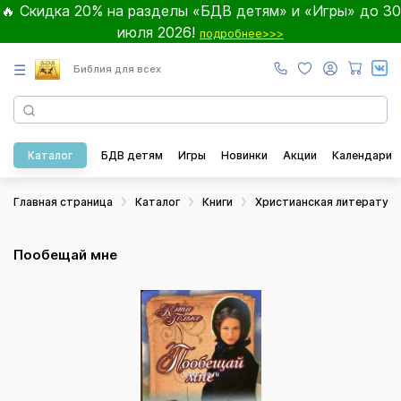
🔥 Скидка 20% на разделы «БДВ детям» и «Игры» до 30
июля 2026!
подробнее>>>
☰
Библия для всех
Каталог
БДВ детям
Игры
Новинки
Акции
Календари
Главная страница
Каталог
Книги
Христианская литератур
Пообещай мне