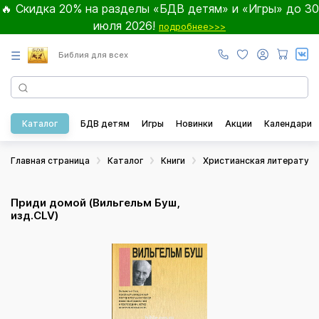
🔥 Скидка 20% на разделы «БДВ детям» и «Игры» до 30
июля 2026!
подробнее>>>
☰
Библия для всех
Каталог
БДВ детям
Игры
Новинки
Акции
Календари
Главная страница
Каталог
Книги
Христианская литератур
Приди домой (Вильгельм Буш,
изд.CLV)