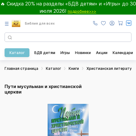
🔥 Скидка 20% на разделы «БДВ детям» и «Игры» до 30
июля 2026!
подробнее>>>
☰
Библия для всех
Каталог
БДВ детям
Игры
Новинки
Акции
Календари
Главная страница
Каталог
Книги
Христианская литератур
Пути мусульман и христианской
церкви