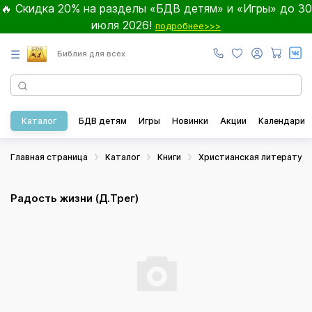
🔥 Скидка 20% на разделы «БДВ детям» и «Игры» до 30
июля 2026!
подробнее>>>
☰
Библия для всех
Каталог
БДВ детям
Игры
Новинки
Акции
Календари
Главная страница
Каталог
Книги
Христианская литератур
Радость жизни (Д.Трег)