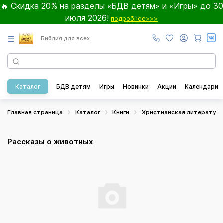
🔥 Скидка 20% на разделы «БДВ детям» и «Игры» до 30
июля 2026!
подробнее>>>
☰
Библия для всех
Каталог
БДВ детям
Игры
Новинки
Акции
Календари
Главная страница
Каталог
Книги
Христианская литератур
Рассказы о животных