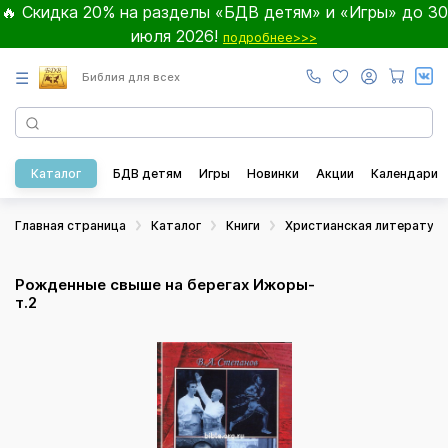
🔥 Скидка 20% на разделы «БДВ детям» и «Игры» до 30
июля 2026!
подробнее>>>
☰
Библия для всех
Каталог
БДВ детям
Игры
Новинки
Акции
Календари
Главная страница
Каталог
Книги
Христианская литератур
Рожденные свыше на берегах Ижоры-
т.2