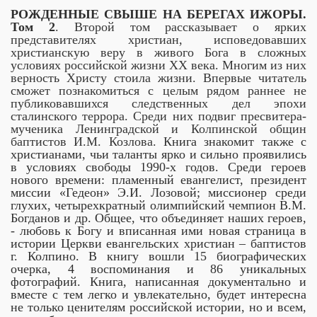
РОЖДЕННЫЕ СВЫШЕ НА БЕРЕГАХ ИЖОРЫ.
Том 2
.
Второй том рассказывает о ярких
представителях христиан, исповедовавших
христианскую веру в живого Бога в сложных
условиях российской жизни ХХ века. Многим из них
верность Христу стоила жизни. Впервые читатель
сможет познакомиться с целым рядом раннее не
публиковавшихся следственных дел эпохи
сталинского террора. Среди них подвиг пресвитера-
мученика Ленинградской и Колпинской общин
баптистов И.М. Козлова.
Книга знакомит также с
христианами, чьи таланты ярко и сильно проявились
в условиях свободы 1990-х годов. Среди героев
нового времени: пламенный евангелист, президент
миссии «Гедеон» Э.И. Лозовой; миссионер среди
глухих, четырехкратный олимпийский чемпион В.М.
Богданов и др.
Общее, что объединяет наших героев,
- любовь к Богу и вписанная ими новая страница в
истории Церкви евангельских христиан – баптистов
г. Колпино. В книгу вошли 15 биографических
очерка, 4 воспоминания и 86 уникальных
фотографий.
Книга, написанная документально и
вместе с тем легко и увлекательно, будет интересна
не только ценителям российской истории, но и всем,