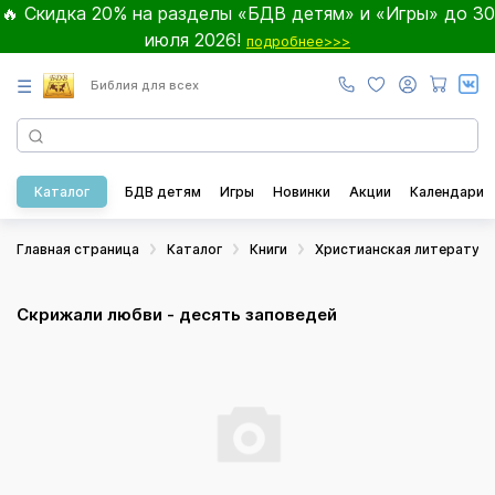
🔥 Скидка 20% на разделы «БДВ детям» и «Игры» до 30
июля 2026!
подробнее>>>
☰
Библия для всех
Каталог
БДВ детям
Игры
Новинки
Акции
Календари
Главная страница
Каталог
Книги
Христианская литератур
Скрижали любви - десять заповедей