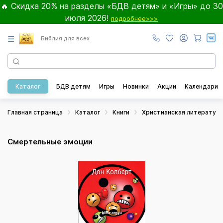
🔥 Скидка 20% на разделы «БДВ детям» и «Игры» до 30
июля 2026!
подробнее>>>
☰
Библия для всех
Каталог
БДВ детям
Игры
Новинки
Акции
Календари
Главная страница
Каталог
Книги
Христианская литератур
Смертельные эмоции