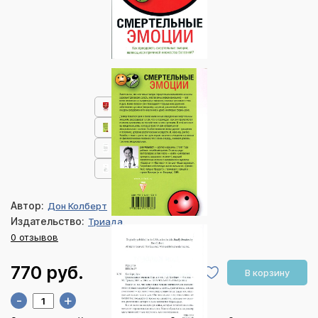
Автор:
Дон Колберт
Издательство:
Триада
0 отзывов
770 руб.
В корзину
-
+