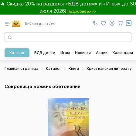
🔥 Скидка 20% на разделы «БДВ детям» и «Игры» до 30
июля 2026!
подробнее>>>
☰
Библия для всех
Каталог
БДВ детям
Игры
Новинки
Акции
Календари
Главная страница
Каталог
Книги
Христианская литератур
Сокровища Божьих обетований