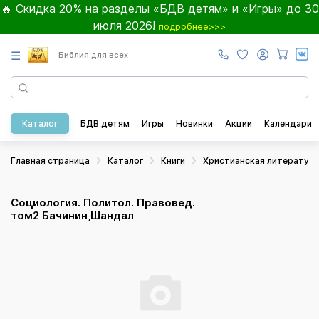
🔥 Скидка 20% на разделы «БДВ детям» и «Игры» до 30
июля 2026!
подробнее>>>
☰
Библия для всех
Каталог
БДВ детям
Игры
Новинки
Акции
Календари
Главная страница
Каталог
Книги
Христианская литератур
Социология. Политол. Правовед.
том2 Бачинин,Шандал