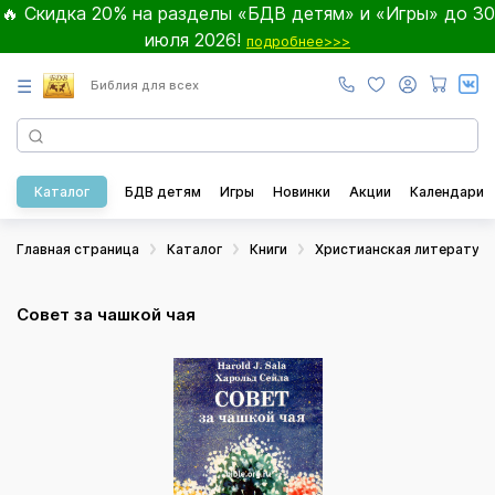
🔥 Скидка 20% на разделы «БДВ детям» и «Игры» до 30
июля 2026!
подробнее>>>
☰
Библия для всех
Каталог
БДВ детям
Игры
Новинки
Акции
Календари
Главная страница
Каталог
Книги
Христианская литератур
Совет за чашкой чая