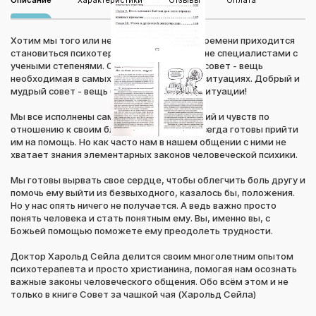
Описание
Характеристики
Отзывы
Оплата
Хотим мы того или нет, но нам время от времени приходится
становиться психотерапевтами. Конечно, не специалистами с
учеными степенями. Совсем нет. Добрый совет - вещь
необходимая в самых разных жизненных ситуациях. Добрый и
мудрый совет - вещь бесценная в любой ситуации!
Мы все исполнены самых добрых намерений и чувств по
отношению к своим близким, друзьям и всегда готовы прийти
им на помощь. Но как часто нам в нашем общении с ними не
хватает знания элементарных законов человеческой психики.
Мы готовы вырвать свое сердце, чтобы облегчить боль другу и
помочь ему выйти из безвыходного, казалось бы, положения.
Но у нас опять ничего не получается. А ведь важно просто
понять человека и стать понятным ему. Вы, именно вы, с
Божьей помощью поможете ему преодолеть трудности.
Доктор Харольд Сейла делится своим многолетним опытом
психотерапевта и просто христианина, помогая нам осознать
важные законы человеческого общения. Обо всём этом и не
только в книге Совет за чашкой чая (Харольд Сейла)