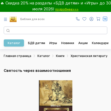
🔥 Скидка 20% на разделы «БДВ детям» и «Игры» до 30
июля 2026!
подробнее>>>
☰
Библия для всех
Каталог
БДВ детям
Игры
Новинки
Акции
Календари
Главная страница
Каталог
Книги
Христианская литератур
Святость через взаимоотношения