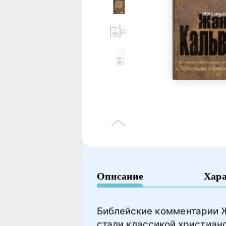
Описание
Хар
Библейские комментарии Ж
стали классикой христиан