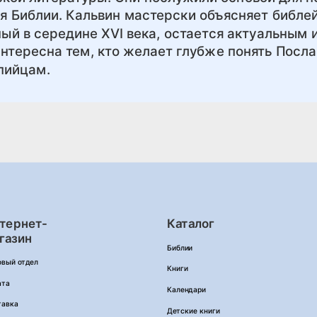
я Библии. Кальвин мастерски объясняет библей
ный в середине XVI века, остается актуальным и
интересна тем, кто желает глубже понять Посл
пийцам.
тернет-
Каталог
газин
Библии
овый отдел
Книги
ата
Календари
тавка
Детские книги