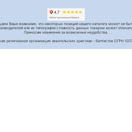
аем Ваше внимание, что некоторых позиций нашего каталога может не быть
роизводителей или из типографии стоимость данных товаром может отличать
Приносим извинения за возможные неудобства.
тная религиозная организация евангельских христиан - баптистов ОГРН 1