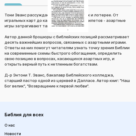
Тони Эванс рассуждает об азартных играх и лотерее. От
игральных карт до казино и лотерейных билетов - азартные
игры затрагивают так или иначе всех нас.
Автор данной брошюры с библейских позиций рассматривает
десять важнейших вопросов, связанных с азартными играми.
Ответы на них помогут читателям узнать точку зрения Библии
на современные схемы быстрого обогащения, определить
свою позицию в вопросах, касающихся азартных игр, и
открыть верный путь к нетленным богатствам.
Д-р Энтони Т. Эванс, бакалавр Библейского колледжа,
старший пастор одной из церквей в Далласе. Автор книг: "Наш
Бог велик", "Возвращение к первой любви".
Библия для всех
О нас
Новости