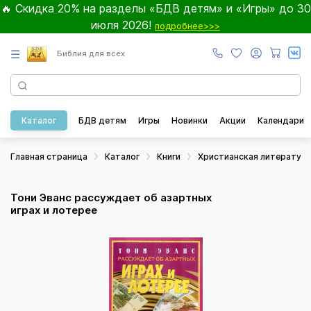
🔥 Скидка 20% на разделы «БДВ детям» и «Игры» до 30
июля 2026!
подробнее>>>
☰
Библия для всех
Каталог
БДВ детям
Игры
Новинки
Акции
Календари
Главная страница
Каталог
Книги
Христианская литератур
Тони Эванс рассуждает об азартных
играх и лотерее