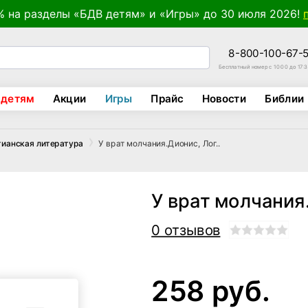
% на разделы «БДВ детям» и «Игры» до 30 июля 2026!
8-800-100-67-
Бесплатный номер с 10:00 до 17:
 детям
Акции
Игры
Прайс
Новости
Библии
У врат молчания.Дионис, Лог..
тианская литература
У врат молчания.
0 отзывов
258 руб.