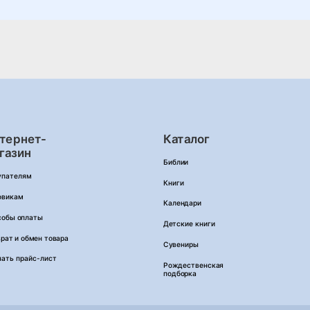
тернет-
Каталог
газин
Библии
упателям
Книги
овикам
Календари
собы оплаты
Детские книги
рат и обмен товара
Сувениры
чать прайс-лист
Рождественская
подборка