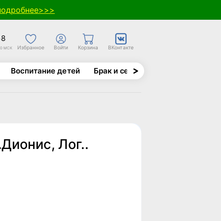
подробнее>>>
58
Избранное
Войти
Корзина
ВКонтакте
30 МСК
Воспитание детей
Брак и семья
Духовно-назида
Дионис, Лог..