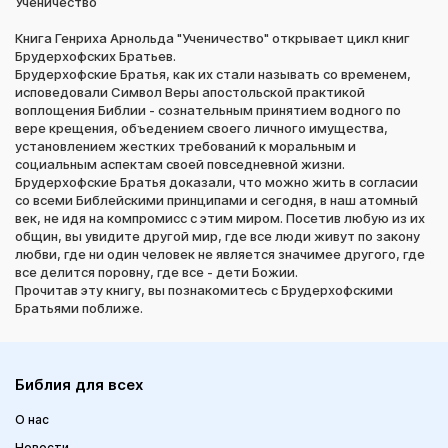
Ученичество
Книга Генриха Арнольда "Ученичество" открывает цикл книг
Брудерхофских Братьев.
Брудерхофские Братья, как их стали называть со временем,
исповедовали Символ Веры апостольской практикой
воплощения Библии - сознательным принятием водного по
вере крещения, объедением своего личного имущества,
установлением жестких требований к моральным и
социальным аспектам своей повседневной жизни.
Брудерхофские Братья доказали, что можно жить в согласии
со всеми Библейскими принципами и сегодня, в наш атомный
век, не идя на компромисс с этим миром. Посетив любую из их
общин, вы увидите другой мир, где все люди живут по закону
любви, где ни один человек не является значимее другого, где
все делится поровну, где все - дети Божии.
Прочитав эту книгу, вы познакомитесь с Брудерхофскими
Братьями поближе.
Библия для всех
О нас
Новости