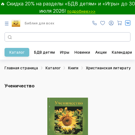
🔥 Скидка 20% на разделы «БДВ детям» и «Игры» до 30
июля 2026!
подробнее>>>
☰
Библия для всех
Каталог
БДВ детям
Игры
Новинки
Акции
Календари
Главная страница
Каталог
Книги
Христианская литератур
Ученичество