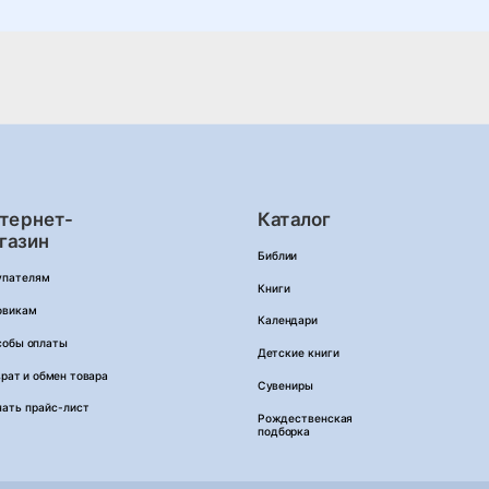
тернет-
Каталог
газин
Библии
упателям
Книги
овикам
Календари
собы оплаты
Детские книги
рат и обмен товара
Сувениры
чать прайс-лист
Рождественская
подборка