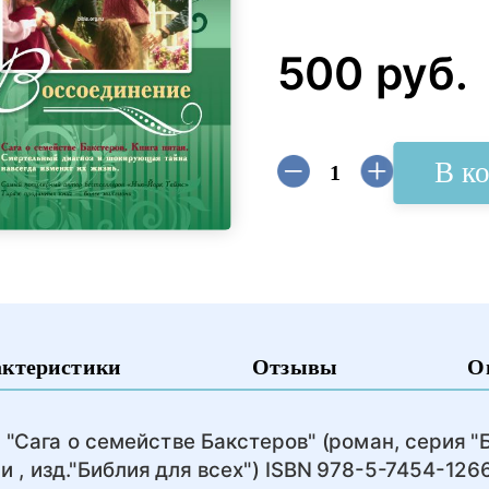
500 руб.
В к
актеристики
Отзывы
О
"Сага о семействе Бакстеров" (роман, серия "
 , изд."Библия для всех") ISBN 978-5-7454-126