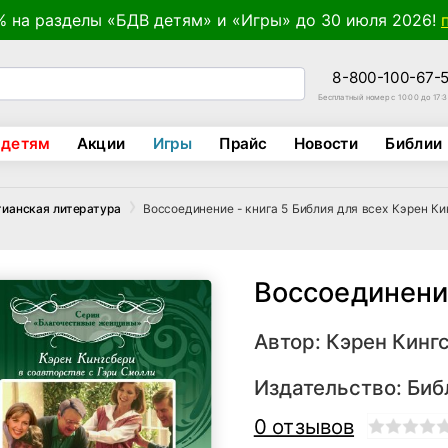
% на разделы «БДВ детям» и «Игры» до 30 июля 2026!
8-800-100-67-
Бесплатный номер с 10:00 до 17:
 детям
Акции
Игры
Прайс
Новости
Библии
Воссоединение - книга 5 Библия для всех Кэрен К
тианская литература
Воссоединение
Автор:
Кэрен Кинг
Издательство:
Биб
0 отзывов