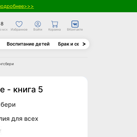
подробнее>>>
58
Избранное
Войти
Корзина
ВКонтакте
30 МСК
Воспитание детей
Брак и семья
Духовно-назида
ингсбери
 - книга 5
сбери
лия для всех