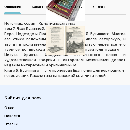
Описание
Характеристики
Отзывы
Оплата
Источник, серия - Христианская лира
том 7, Яков Бузинный, Фонд "Надежда"
Вера, Надежда и Любовь — душа поэзии Я. Бузинного. Многие
его стихи положены на музыку, в том числе авторскую, и
звучат в молитвенных домах. Красной нитью через все его
творчество проходит имя Господа и Спасителя нашего —
Иисуса Христа. Соединение поэтического слова и
художественной графики в авторском исполнении делает
издание интересным и оригинальным.
Книги Я. Бузинного — это проповедь Евангелия для верующих и
неверующих. Рассчитана на широкий круг читателей.
Библия для всех
О нас
Новости
Статьи