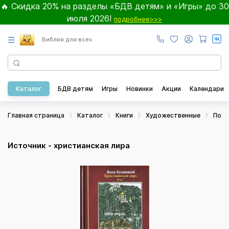
🔥 Скидка 20% на разделы «БДВ детям» и «Игры» до 30
июля 2026!
подробнее>>>
☰
Библия для всех
Каталог
БДВ детям
Игры
Новинки
Акции
Календари
Главная страница
Каталог
Книги
Художественные
Поэз
Источник - христианская лира