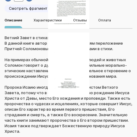
Смотреть фрагмент
Описание
Характеристики
Отзывы
Оплата
Ветхий Завет в стихах.
В данной книге автор предлагает читателям переложение
Притчей Соломоновых и Книги пророка Исаии в стихи.
На примерах обычной жизни и поведения людей и животных
Соломон говорит о духовном, даёт нам обильные морально-
этические наставления. В ней есть удивительное откровение о
происхождении Иисуса Христа прежде основания мира.
Пророка Исаию иногда называют евангелистом Ветхого
Завета, потому что в его книге предсказано рождение Иисуса
Христа от Девы, место Его хождения и проповеди. Также есть
пророчества о чудесах и исцелениях, которые совершит Иисус,
описан Его характер во время первого пришествия, Его
страдания и смерть, а также Его воскресение. Значительную
часть книги занимают пророчества о Его втором пришествии.
Исаия также подтверждает Божественную природу Иисуса
Христа.