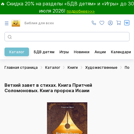
🔥 Скидка 20% на разделы «БДВ детям» и «Игры» до 30
июля 2026!
подробнее>>>
☰
Библия для всех
Каталог
БДВ детям
Игры
Новинки
Акции
Календари
Главная страница
Каталог
Книги
Художественные
Поэз
Ветхий завет в стихах. Книга Притчей
Соломоновых. Книга пророка Исаии